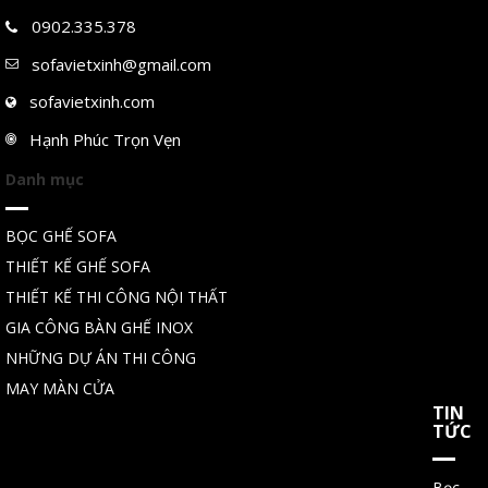
0902.335.378
sofavietxinh@gmail.com
sofavietxinh.com
Hạnh Phúc Trọn Vẹn
Danh mục
BỌC GHẾ SOFA
THIẾT KẾ GHẾ SOFA
THIẾT KẾ THI CÔNG NỘI THẤT
GIA CÔNG BÀN GHẾ INOX
NHỮNG DỰ ÁN THI CÔNG
MAY MÀN CỬA
TIN
TỨC
Bọc