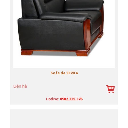
Sofa da SFVX4
Liên hệ
Hotline:
0902.335.378