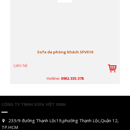
Sofa da phòng khách SFVX10
Liên hệ
Hotline:
0902.335.378
CÔNG TY TNHH SOFA VIỆT XINH
233/9 đường Thạnh Lộc19,phường Thạnh Lộc,Quận 12,
TP.HCM