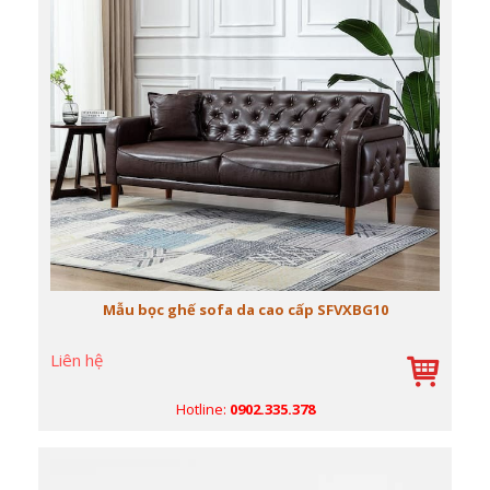
Mẫu bọc ghế sofa da cao cấp SFVXBG10
Liên hệ
Hotline:
0902.335.378