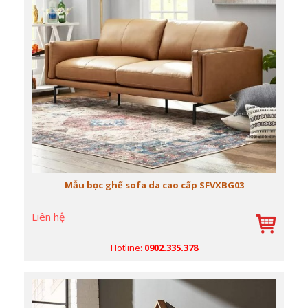
Mẫu bọc ghế sofa da cao cấp SFVXBG03
Liên hệ
Hotline:
0902.335.378