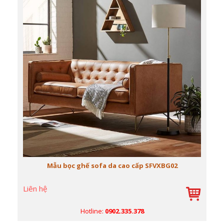
Mẫu bọc ghế sofa da cao cấp SFVXBG02
Liên hệ
Hotline:
0902.335.378