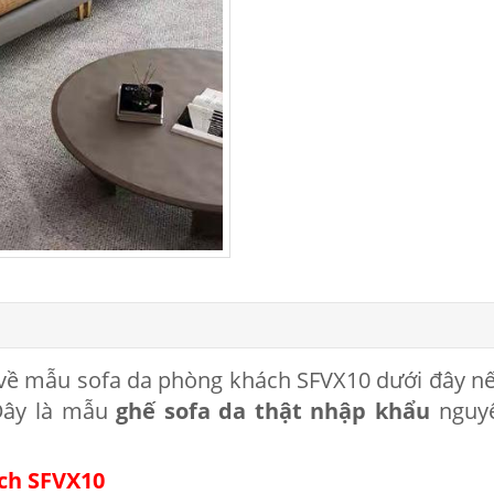
 về mẫu sofa da phòng khách SFVX10 dưới đây n
 Đây là mẫu
ghế sofa da thật nhập khẩu
nguyê
ách SFVX10