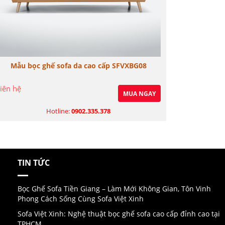
Mẫu bọc ghế sofa da cao cấp SFVXBG08
Mẫu bọ
iên hệ
Liên hệ
MUA NGAY
Hotline:
0902.335.378
TIN TỨC
Bọc Ghế Sofa Tiền Giang – Làm Mới Không Gian, Tôn Vinh
Phong Cách Sống Cùng Sofa Việt Xinh
Sofa Việt Xinh: Nghệ thuật bọc ghế sofa cao cấp đỉnh cao tại
TPHCM