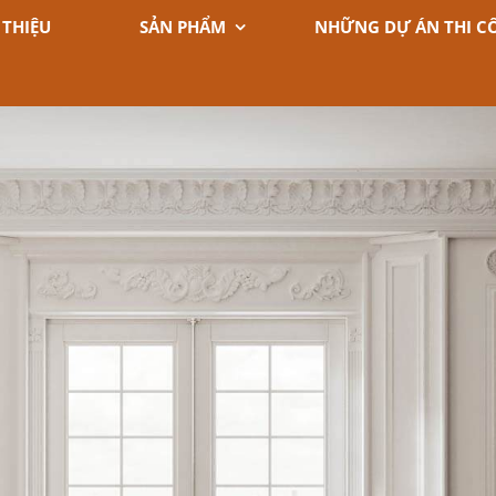
 THIỆU
SẢN PHẨM
NHỮNG DỰ ÁN THI C