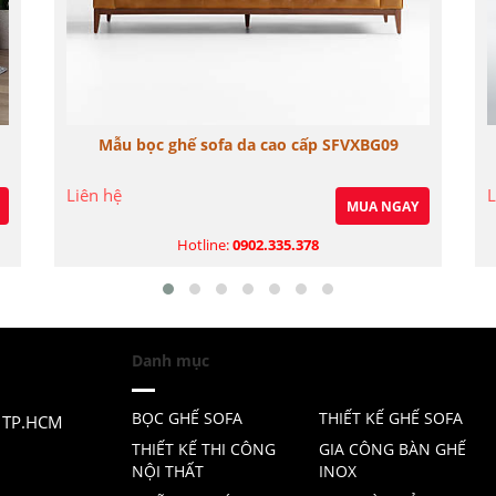
Mẫu bọc ghế sofa da cao cấp SFVXBG09
Liên hệ
L
MUA NGAY
Hotline:
0902.335.378
Danh mục
BỌC GHẾ SOFA
THIẾT KẾ GHẾ SOFA
, TP.HCM
THIẾT KẾ THI CÔNG
GIA CÔNG BÀN GHẾ
NỘI THẤT
INOX