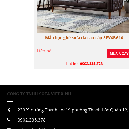
Mẫu bọc ghế sofa da cao cấp SFVXBG10
Liên hệ
MUA NGAY
Hotline:
0902.335.378
CÔNG TY TNHH SOFA VIỆT XINH
233/9 đường Thạnh Lộc19,phường Thạnh Lộc,Quận 12
0902.335.378