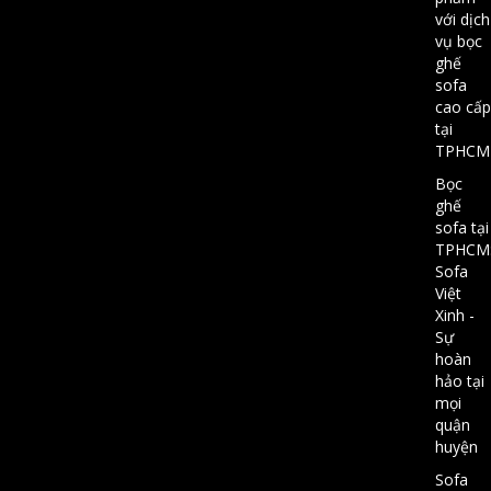
với dịch
vụ bọc
ghế
sofa
cao cấp
tại
TPHCM
Bọc
ghế
sofa tại
TPHCM
Sofa
Việt
Xinh -
Sự
hoàn
hảo tại
mọi
quận
huyện
Sofa