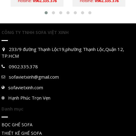
Hotline:
0902.335.378
Hotline:
0902.335.378
CÔNG TY TNHH SOFA VIỆT XINH
233/9 đường Thạnh Lộc19,phường Thạnh Lộc,Quận 12,
TP.HCM
0902.335.378
sofavietxinh@gmail.com
sofavietxinh.com
Hạnh Phúc Trọn Vẹn
Danh mục
BỌC GHẾ SOFA
THIẾT KẾ GHẾ SOFA