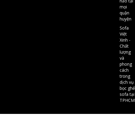
hảo tại
mọi
quận
huyện
Sofa
Việt
Xinh -
Chất
lượng
và
phong
cách
trong
dịch vụ
bọc ghế
sofa tại
TPHCM