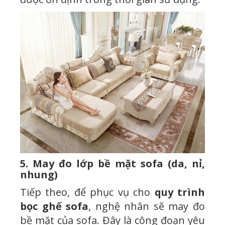
5. May đo lớp bề mặt sofa (da, nỉ,
nhung)
Tiếp theo, để phục vụ cho
quy trình
bọc ghế sofa
, nghệ nhân sẽ may đo
bề mặt của sofa. Đây là công đoạn yêu