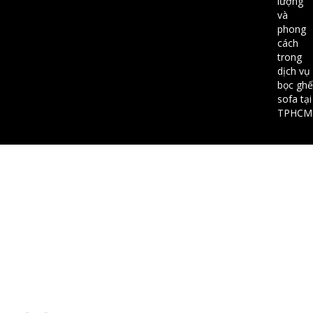
lượng
và
phong
cách
trong
dịch vụ
bọc ghế
sofa tại
TPHCM