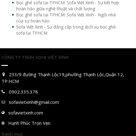
Bọc ghế sofa tại TPHCM: Sofa Việt Xinh - Sự kết hợp
hoàn hảo giữa nghệ thuật và chất lượng
Bọc ghế sofa tại TPHCM: Sofa Việt Xinh - Ngôi nhà
của sự hoàn hảo
Sofa Việt Xinh - Sự đẳng cấp trong dịch vụ bọc ghế
sofa tại TPHCM
CÔNG TY TNHH SOFA VIỆT XINH
233/9 đường Thạnh Lộc19,phường Thạnh Lộc,Quận 12,
TP.HCM
0902.335.378
sofavietxinh@gmail.com
sofavietxinh.com
Hạnh Phúc Trọn Vẹn
Danh mục