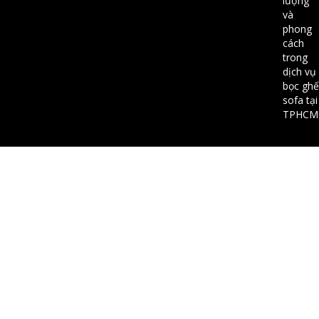
lượng
và
phong
cách
trong
dịch vụ
bọc ghế
sofa tại
TPHCM