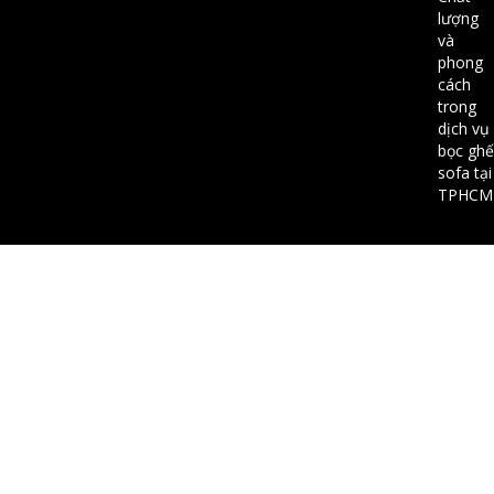
lượng
và
phong
cách
trong
dịch vụ
bọc ghế
sofa tại
TPHCM