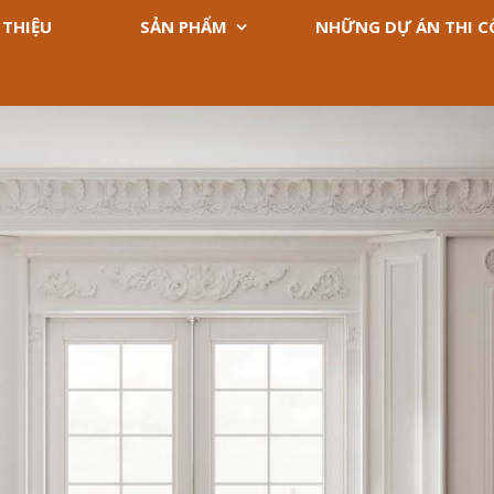
 THIỆU
SẢN PHẨM
NHỮNG DỰ ÁN THI 