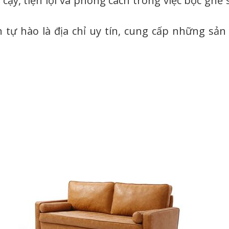
cậy, tiện lợi và phong cách trong việc bọc ghế 
h tự hào là địa chỉ uy tín, cung cấp những sả