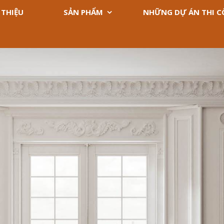
 THIỆU
SẢN PHẨM
NHỮNG DỰ ÁN THI 