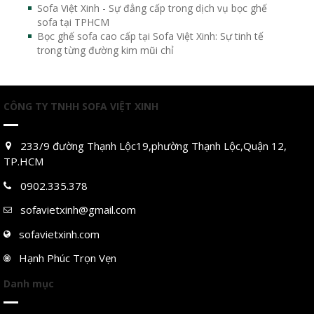
Sofa Việt Xinh - Sự đẳng cấp trong dịch vụ bọc ghế
sofa tại TPHCM
Bọc ghế sofa cao cấp tại Sofa Việt Xinh: Sự tinh tế
trong từng đường kim mũi chỉ
CÔNG TY TNHH SOFA VIỆT XINH
233/9 đường Thạnh Lộc19,phường Thạnh Lộc,Quận 12,
TP.HCM
0902.335.378
sofavietxinh@gmail.com
sofavietxinh.com
Hạnh Phúc Trọn Vẹn
Danh mục