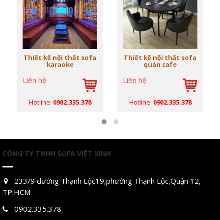
Thiết kế nội thất sofa
Thiết kế nội thất sofa
karaoke
quán cafe
Liên hệ
Liên hệ
Hotline:
0902.335.378
Hotline:
0902.335.378
CÔNG TY TNHH SOFA VIỆT XINH
233/9 đường Thạnh Lộc19,phường Thạnh Lộc,Quận 12,
TP.HCM
0902.335.378