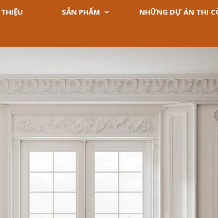
 THIỆU
SẢN PHẨM
NHỮNG DỰ ÁN THI 