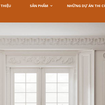
 THIỆU
SẢN PHẨM
NHỮNG DỰ ÁN THI 