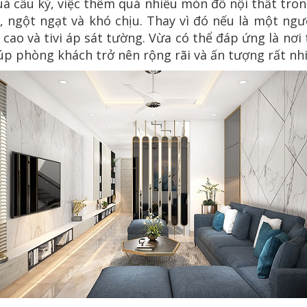
uá cầu kỳ, việc thêm quá nhiều món đồ nội thất tro
, ngột ngạt và khó chịu. Thay vì đó nếu là một ngư
 cao và tivi áp sát tường. Vừa có thể đáp ứng là nơi 
úp phòng khách trở nên rộng rãi và ấn tượng rất nhi