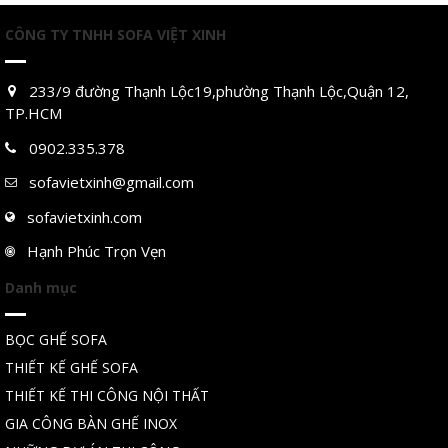
CÔNG TY TNHH SOFA VIỆT XINH
233/9 đường Thạnh Lộc19,phường Thạnh Lộc,Quận 12,
TP.HCM
0902.335.378
sofavietxinh@gmail.com
sofavietxinh.com
Hạnh Phúc Trọn Vẹn
Danh mục
BỌC GHẾ SOFA
THIẾT KẾ GHẾ SOFA
THIẾT KẾ THI CÔNG NỘI THẤT
GIA CÔNG BÀN GHẾ INOX